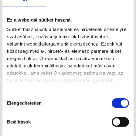
bízhatod! – Ózongenerátoros fertőtlenítés és
teljes körű nagytakarítás egy helyen
Ez a weboldal sütiket használ
Sütiket használunk a tartalmak és hirdetések személyre
szabásához, közösségi funkciók biztosításához,
valamint weboldalforgalmunk elemzéséhez. Ezenkívül
TOVÁBBI INFORMÁCIÓK
közösségi média-, hirdető- és elemező partnereinkkel
megosztjuk az Ön weboldalhasználatra vonatkozó
adatait, akik kombinálhatják az adatokat más olyan
adatokkal, amelyeket Ön adott meg számukra vagy az
Ön által használt más szolgáltatásokból gyűjtöttek.
Lakáskiürítés saját kezűleg vagy
szakemberekkel? Miért érdemes profikra
Hozzájárulás
bízni a nehezét?
Elengedhetetlen
kiválasztása
Beállítások
TOVÁBBI INFORMÁCIÓK