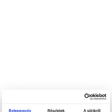
Régiség és hagyaték kezelés
elszállítása értékegyeztetés
után
/
FŐOLDAL
TISZTA TÉR BLOG
Új mérföldkő: Már a takarítást is ránk
Beleegyezés
Részletek
A sütikről