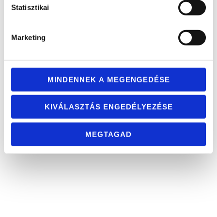
Statisztikai
Marketing
MINDENNEK A MEGENGEDÉSE
RÉGISÉG ÉS HAGYATÉK KEZELÉS ELSZÁLLÍTÁSA
KIVÁLASZTÁS ENGEDÉLYEZÉSE
ÉRTÉKEGYEZETÉS UTÁN, LOMTALANÍTÁS, KIÜRÍTÉS
MEGTAGAD
Sziszihagyatek.hu ©. Minden jog fenntartva
Örökölt egy ingatlant és ki kell ürítenie? Nincs szüksége az ott lévő tárgyakra?
Hívjon minket! Megállapodás után 1-2 nap alatt kiürítjük házát, lakását. Mi nem
csak az értékeket, de a leselejtezett tárgyakat, kidobandó bútorokat is elszállítjuk.
Hívjon minket. Az ország egész területén ingyenes kiszállással!