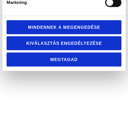
Marketing
Sokan azt hiszik, hogy a saját kezű munkával pénzt takarítanak
meg. Ha azonban őszintén összeadjuk a kiadásokat, a kép hamar
megváltozik. Egy teherautó bérleti díja, a tankolás, a barátok
megvendégelése, a szeméttelepi leadási díjak, a
MINDENNEK A MEGENGEDÉSE
csomagolóanyagok, és a saját munkából kiesett idő (szabadság
kivétele) együttesen gyakran többe kerül, mint egy profi cég
KIVÁLASZTÁS ENGEDÉLYEZÉSE
megbízása. Nálunk előre tisztázott árak vannak, meglepetések és
rejtett költségek nélkül.
MEGTAGAD
5. Az érzelmi teher súlya
Hagyatékok felszámolásakor a legnehezebb tényező az érzelmi
megterhelés. Egy elhunyt szerettünk személyes tárgyainak,
ruháinak és emlékeinek válogatása lelkileg rendkívül kimerítő, ami
gyakran megakasztja és végtelenül lelassítja a folyamatot. Egy
külsős, objektív csapat jelenléte segít abban, hogy a fizikai munka
gyorsan és hatékonyan megtörténjen, megkímélve a családot a
fájdalmas óráktól.
A végeredmény: Nyugalom és tiszta terek